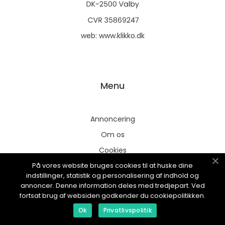
web:
www.klikko.dk
Menu
Annoncering
Om os
Cookies
På vores website bruges cookies til at huske dine
Kontakt os
indstillinger, statistik og personalisering af indhold og
Sitemap
annoncer. Denne information deles med tredjepart. Ved
fortsat brug af websiden godkender du cookiepolitikken.
Ok
Privatlivspolitik