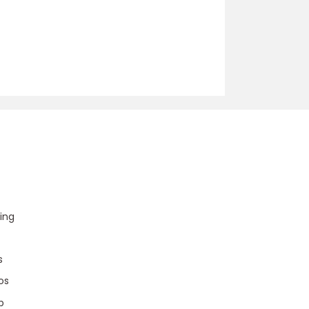
u
ing
s
os
p