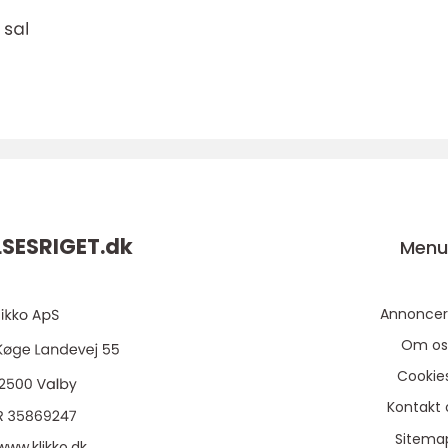
SESRIGET.
dk
Men
Annoncer
Om os
Cookie
Kontakt 
Sitema
www.klikko.dk