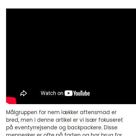
Målgruppen for nem lækker aftensmad er
bred, men i denne artikel er vi især fokuseret
på eventyrrejsende og backpackere. Disse
mennesker er ofte på farten og har brug for