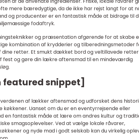
eten af de anvendte ingredienser. Friske, lokale råvarer g
te mere bæredygtige, da de ikke har rejst langt for at n
mand og producenter er en fantastisk måde at bidrage til 
iljømæssige fodaftryk.
ningsteknikker og præsentation afgørende for at skabe 
ige kombination af krydderier og tilberedningsmetoder f
dine retter. Et smukt dækket bord og veltillavede retter
f fest og gøre din lækre aftensmad til en mindeværdig
løg.
m featured snippet]
 i verdenen af lækker aftensmad og udforsket dens histor
ige køkkener. Uanset om du er en eventyrrejsende eller
 en fantastisk måde at lære om andres kultur og traditi
iske smagsoplevelser. Ved at vælge lokale råvarer,
økkener og nyde mad i godt selskab kan du virkelig ople
 om.