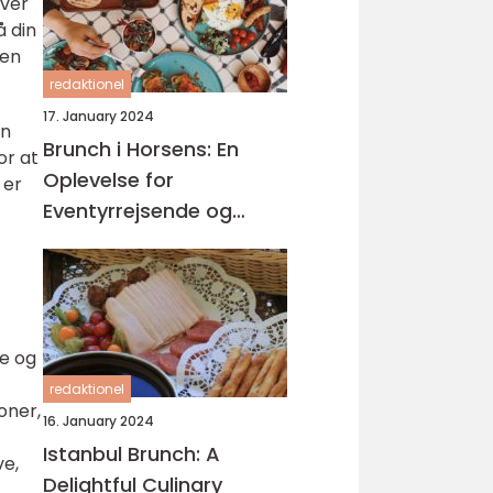
iver
å din
den
redaktionel
17. January 2024
en
Brunch i Horsens: En
or at
Oplevelse for
 er
Eventyrrejsende og
Backpackere
ie og
redaktionel
oner,
16. January 2024
Istanbul Brunch: A
ve,
Delightful Culinary