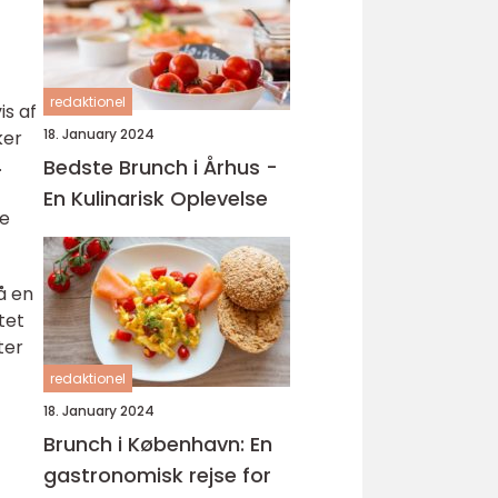
redaktionel
is af
18. January 2024
ker
.
Bedste Brunch i Århus -
En Kulinarisk Oplevelse
le
å en
tet
ter
redaktionel
18. January 2024
Brunch i København: En
gastronomisk rejse for