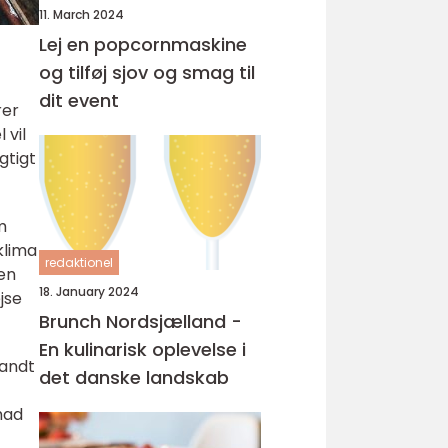
11. March 2024
Lej en popcornmaskine
og tilføj sjov og smag til
dit event
rer
 vil
gtigt
m
klima
redaktionel
den
18. January 2024
jse
Brunch Nordsjælland -
En kulinarisk oplevelse i
landt
det danske landskab
mad