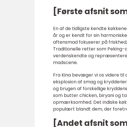
[Første afsnit so
En af de tidligste kendte køkkener
år og er kendt for sin harmonisk
aftensmad fokuserer på friskhed,
Traditionelle retter som Peking-
verdenskendte og repræsenterer d
madscene.
Fra Kina bevæger vi os videre til
eksplosion af smag og krydderier
og brugen af forskellige krydderie
som butter chicken, biryani og ta
opmærksomhed. Det indiske køkke
populært blandt dem, der foretr
[Andet afsnit som