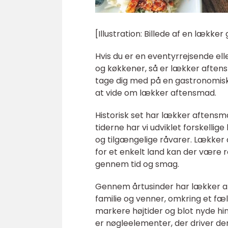
[Illustration: Billede af en lækk
Hvis du er en eventyrrejsende ell
og køkkener, så er lækker aftensm
tage dig med på en gastronomisk r
at vide om lækker aftensmad.
Historisk set har lækker aftensm
tiderne har vi udviklet forskellig
og tilgængelige råvarer. Lækker a
for et enkelt land kan der være r
gennem tid og smag.
Gennem årtusinder har lækker af
familie og venner, omkring et fæll
markere højtider og blot nyde hi
er nøgleelementer, der driver den