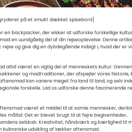
er gryderet på et smukt dækket spisebord]
er en backpacker, der elsker at udforske forskellige kultu
ad en uundgåelig del af din rejseoplevelse. Denne artikel
ejse og give dig en dybdegående indsigt i, hvad der er vi
ad altid været en vigtig del af menneskets kultur. Genne
e køkkener og madtraditioner, der afspejler vores historie, 
ftensmad kan variere meget fra land til land, og selv in
egionale forskelle. Lad os udforske denne fascinerende re
tensmad været et middel til at samle mennesker, derib
es måltid. Det er blevet brugt til at fejre begivenheder,
nandens selskab. Kreativitet, håndværk og kærlighed til 
 kulinariske udvikling af lækker aftensmad.