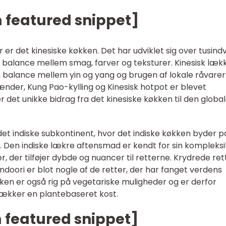
m featured snippet]
 er det kinesiske køkken. Det har udviklet sig over tusindv
e balance mellem smag, farver og teksturer. Kinesisk læk
 balance mellem yin og yang og brugen af lokale råvarer
ænder, Kung Pao-kylling og Kinesisk hotpot er blevet
et unikke bidrag fra det kinesiske køkken til den globa
 det indiske subkontinent, hvor det indiske køkken byder p
. Den indiske lækre aftensmad er kendt for sin kompleksi
r, der tilføjer dybde og nuancer til retterne. Krydrede ret
ndoori er blot nogle af de retter, der har fanget verdens
n er også rig på vegetariske muligheder og er derfor
ækker en plantebaseret kost.
 featured snippet]