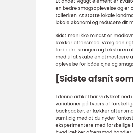
Et andet vigtigt element er kvalit
en bedre smagsoplevelse og er of
tallerken. At støtte lokale land
lokale økonomi og reducere dit m
Sidst men ikke mindst er madlav
lækker aftensmad. Vælg den rigt
forbedre smagen og teksturen af 
med til at skabe en atmosfære a
oplevelse for både øjne og smags
[Sidste afsnit so
I denne artikel har vi dykket ned
variationer på tværs af forskell
backpacker, er lækker aftensmad
samtidig med at du nyder fantast
eksperimentere med forskellige k
hvad lækker aftensmad handler