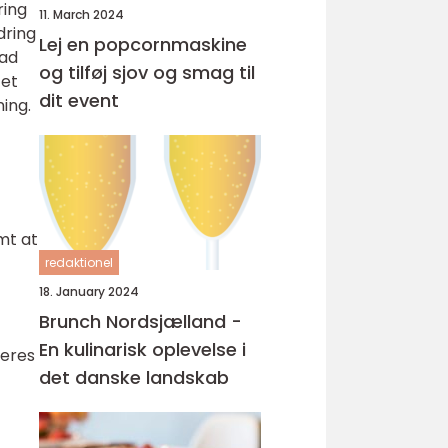
ring
11. March 2024
dring
Lej en popcornmaskine
mad
og tilføj sjov og smag til
tet
dit event
ing.
mt at
redaktionel
18. January 2024
Brunch Nordsjælland -
En kulinarisk oplevelse i
deres
det danske landskab