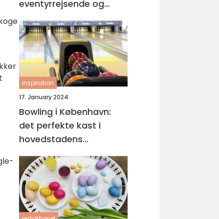
eventyrrejsende og
backpackere
 koge
ækker
t
inspiration
17. January 2024
Bowling i København:
det perfekte kast i
hovedstadens
spillehaller
gle-
redaktionel