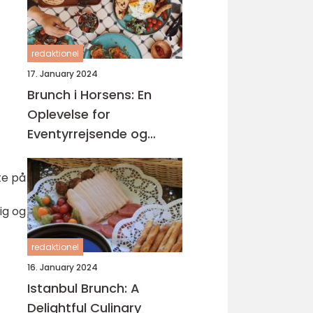
redaktionel
17. January 2024
Brunch i Horsens: En
Oplevelse for
Eventyrrejsende og
Backpackere
te på
ig og
redaktionel
16. January 2024
Istanbul Brunch: A
Delightful Culinary