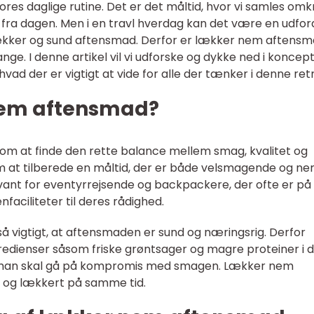
ores daglige rutine. Det er det måltid, hvor vi samles omk
 fra dagen. Men i en travl hverdag kan det være en udfor
ve lækker og sund aftensmad. Derfor er lækker nem aftens
ge. I denne artikel vil vi udforske og dykke ned i koncep
d der er vigtigt at vide for alle der tænker i denne retn
nem aftensmad?
m at finde den rette balance mellem smag, kvalitet og
at tilberede en måltid, der er både velsmagende og ne
vant for eventyrrejsende og backpackere, der ofte er på
aciliteter til deres rådighed.
 vigtigt, at aftensmaden er sund og næringsrig. Derfor
redienser såsom friske grøntsager og magre proteiner i 
at man skal gå på kompromis med smagen. Lækker nem
og lækkert på samme tid.