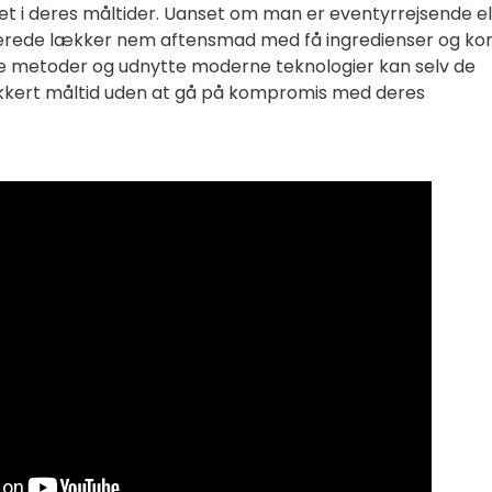
t i deres måltider. Uanset om man er eventyrrejsende el
berede lækker nem aftensmad med få ingredienser og kort
ske metoder og udnytte moderne teknologier kan selv de
kkert måltid uden at gå på kompromis med deres