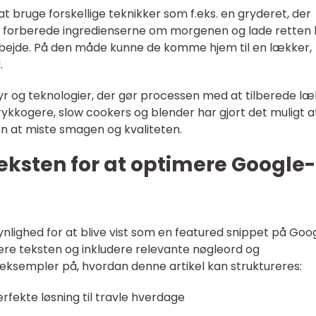
at bruge forskellige teknikker som f.eks. en gryderet, der
lle forberede ingredienserne om morgenen og lade retten
bejde. På den måde kunne de komme hjem til en lækker,
.
r og teknologier, der gør processen med at tilberede l
kkogere, slow cookers og blender har gjort det muligt a
en at miste smagen og kvaliteten.
teksten for at optimere Google-
ynlighed for at blive vist som en featured snippet på Goo
urere teksten og inkludere relevante nøgleord og
eksempler på, hvordan denne artikel kan struktureres:
ekte løsning til travle hverdage