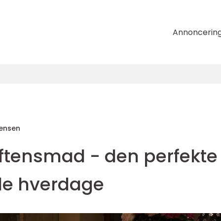
Annoncerin
tensen
tensmad - den perfekte
avle hverdage