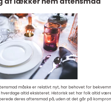
ing af lækker nem aftensmad
ensmad måske er relativt nyt, har behovet for bekvem
hverdage altid eksisteret. Historisk set har folk altid vær
berede deres aftensmad på, uden at det går på kompro