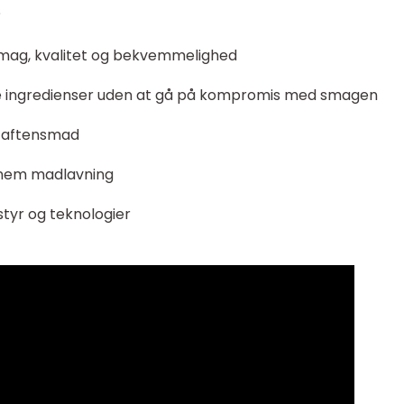
?
smag, kvalitet og bekvemmelighed
unde ingredienser uden at gå på kompromis med smagen
m aftensmad
l nem madlavning
tyr og teknologier