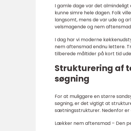
I gamle dage var det almindeligt 
kunne simre hele dagen. Folk vi
langsomt, mens de var ude og ar
velsmagende og nem aftensmad
I dag har vi moderne køkkenudsty
nem aftensmad endnu lettere. Try
tilberede måltider på kort tid ud
Strukturering af 
søgning
For at muliggøre en større sands
søgning, er det vigtigt at strukt
sætningsstrukturer. Nedenfor er 
Lækker nem aftensmad – Den perf