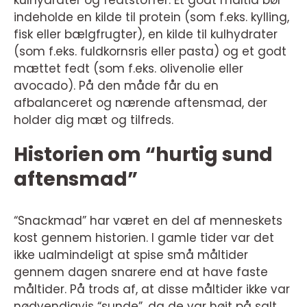
kulhydrater og fedtstoffer. Et godt måltid bør
indeholde en kilde til protein (som f.eks. kylling,
fisk eller bælgfrugter), en kilde til kulhydrater
(som f.eks. fuldkornsris eller pasta) og et godt
mættet fedt (som f.eks. olivenolie eller
avocado). På den måde får du en
afbalanceret og nærende aftensmad, der
holder dig mæt og tilfreds.
Historien om “hurtig sund
aftensmad”
“Snackmad” har været en del af menneskets
kost gennem historien. I gamle tider var det
ikke ualmindeligt at spise små måltider
gennem dagen snarere end at have faste
måltider. På trods af, at disse måltider ikke var
nødvendigvis “sunde”, da de var højt på salt,