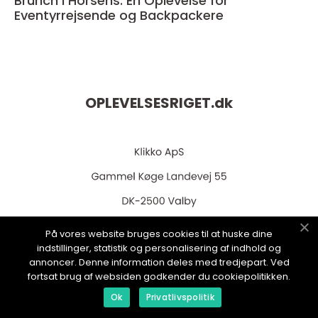
Brunch i Horsens: En Oplevelse for
Eventyrrejsende og Backpackere
OPLEVELSESRIGET.
dk
På vores website bruges cookies til at huske dine
web:
www.klikko.dk
indstillinger, statistik og personalisering af indhold og
annoncer. Denne information deles med tredjepart. Ved
fortsat brug af websiden godkender du cookiepolitikken.
Ok
Privatlivspolitik
Menu