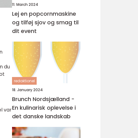
11. March 2024
Lej en popcornmaskine
og tilføj sjov og smag til
dit event
n
an du
ot
redaktionel
18. January 2024
Brunch Nordsjælland -
En kulinarisk oplevelse i
l var
det danske landskab