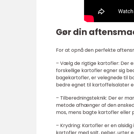
Gør din aftensmad
For at opnå den perfekte aftensm
– Vælg de rigtige kartofler: Der 
forskellige kartofler egner sig bed
bagekartofler, er velegnede til ba
bedre egnet til kartoffelsalater e
– Tilberedningsteknik: Der er mang
metode afhænger af den ønskede s
mos, mens bagte kartofler eller 
– Krydring: Kartofler er en alsidig
kartofler med salt, peber, urter e