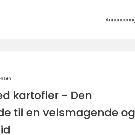
Annoncerin
ensen
 kartofler - Den
de til en velsmagende o
id