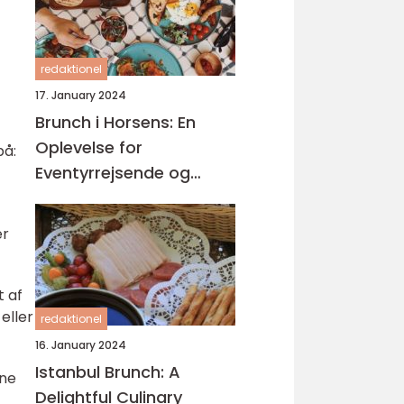
redaktionel
17. January 2024
Brunch i Horsens: En
Oplevelse for
på:
Eventyrrejsende og
Backpackere
er
t af
eller
redaktionel
16. January 2024
Istanbul Brunch: A
ine
Delightful Culinary