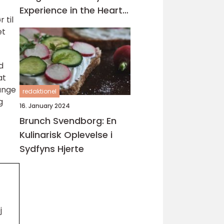
Experience in the Heart
 til
of Turkey
et
d
at
mange
redaktionel
g
16. January 2024
Brunch Svendborg: En
Kulinarisk Oplevelse i
Sydfyns Hjerte
j