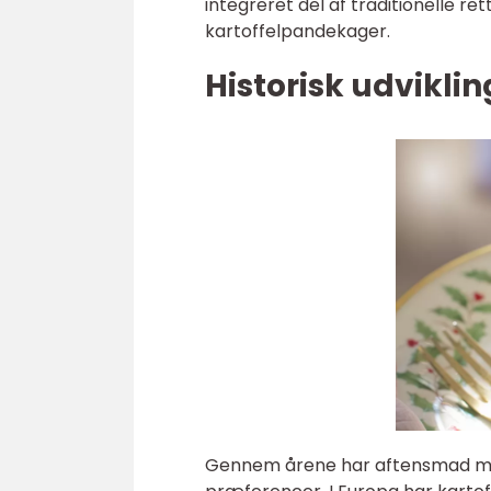
integreret del af traditionelle re
kartoffelpandekager.
Historisk udvikli
Gennem årene har aftensmad med ka