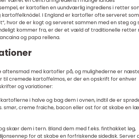
ler været en central ingrediens i mange landes
ksempel, er kartoflen en uundværlig ingrediens i retter s
 kartoffelknödel. I England er kartofler ofte serveret so
t”, hvor de er kogt og serveret sammen med en steg og 
ndeligt kommer fra, er der et væld af traditionelle rette
uancaina og papa rellena.
iationer
ede aftensmad med kartofler på, og mulighederne er næst
r til cremede kartoffelmos, er der en opskrift for enhver
rifter og variationer:
kartoflerne i halve og bag dem i ovnen, indtil de er sprød
s. smør, creme fraiche, bacon eller ost for at skabe en l
 og skær dem i tern. Bland dem med f.eks. finthakket løg,
ijonsennep for at skabe en forfriskende sidedisk. Server 