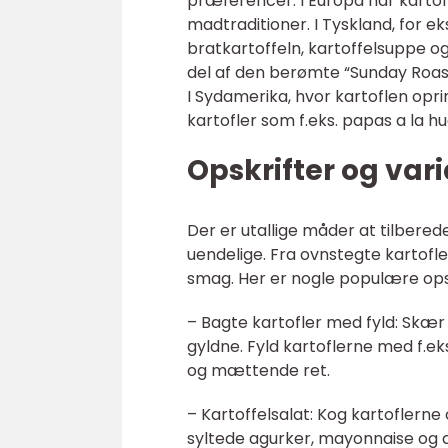
præferencer. I Europa har kartof
madtraditioner. I Tyskland, for e
bratkartoffeln, kartoffelsuppe og
del af den berømte “Sunday Roas
I Sydamerika, hvor kartoflen opri
kartofler som f.eks. papas a la h
Opskrifter og var
Der er utallige måder at tilber
uendelige. Fra ovnstegte kartofle
smag. Her er nogle populære opsk
– Bagte kartofler med fyld: Skær 
gyldne. Fyld kartoflerne med f.ek
og mættende ret.
– Kartoffelsalat: Kog kartoflerne
syltede agurker, mayonnaise og d