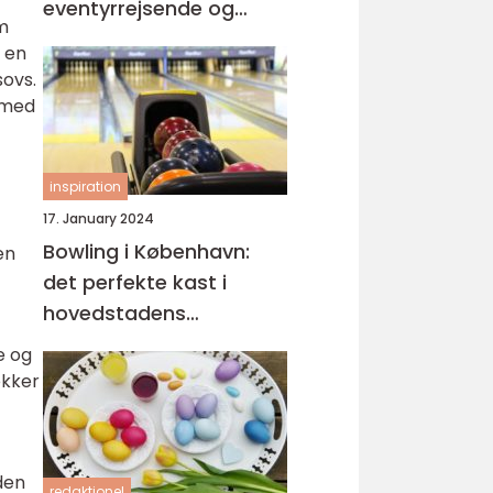
eventyrrejsende og
om
backpackere
m en
sovs.
r med
inspiration
17. January 2024
Bowling i København:
en
det perfekte kast i
hovedstadens
spillehaller
e og
ækker
den
redaktionel