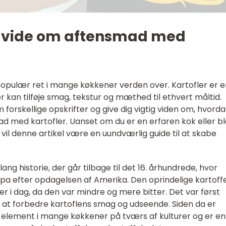
at vide om aftensmad med
opulær ret i mange køkkener verden over. Kartofler er e
r kan tilføje smag, tekstur og mæthed til ethvert måltid.
 forskellige opskrifter og give dig vigtig viden om, hvord
d med kartofler. Uanset om du er en erfaren kok eller bl
 vil denne artikel være en uundværlig guide til at skabe
ng historie, der går tilbage til det 16. århundrede, hvor
opa efter opdagelsen af Amerika. Den oprindelige kartoffe
 i dag, da den var mindre og mere bitter. Det var først
at forbedre kartoflens smag og udseende. Siden da er
 element i mange køkkener på tværs af kulturer og er en