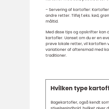
– Servering af kartofler: Kartofle
andre retter. Tilføj f.eks. kød, g
måltid.
Med disse tips og opskrifter k
kartofler. Uanset om du er en ev
prøve lokale retter, vil kartofle
variationer af aftensmad med kar
traditioner.
Hvilken type kartof
Bagekartofler, også kendt som 
stivelsesindhold, hvilket giver