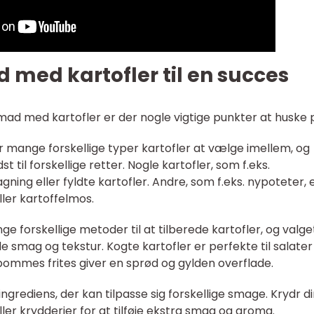
 med kartofler til en succes
ad med kartofler er der nogle vigtige punkter at huske 
er mange forskellige typer kartofler at vælge imellem, og
st til forskellige retter. Nogle kartofler, som f.eks.
gning eller fyldte kartofler. Andre, som f.eks. nypoteter, 
ller kartoffelmos.
e forskellige metoder til at tilberede kartofler, og valge
mag og tekstur. Kogte kartofler er perfekte til salater 
pommes frites giver en sprød og gylden overflade.
 ingrediens, der kan tilpasse sig forskellige smage. Krydr d
ller krydderier for at tilføje ekstra smag og aroma.