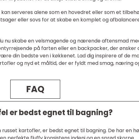
r kan serveres alene som en hovedret eller som et tilbehør
røntsager eller sovs for at skabe en komplet og afbalancer
an du nu skabe en velsmagende og nærende aftensmad me
entyrrejsende på farten eller en backpacker, der ønsker 
n være din bedste ven i køkkenet. Lad dig inspirere af de 
tofler og nyd et måltid, der er fyldt med smag, næring o
FAQ
fel er bedst egnet til bagning?
russet kartofler, er bedst egnet til bagning. De har en hø
 den perfekte fluffy konsistens indeni og en sprød skorpe