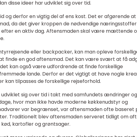
 disse ideer har udviklet sig over tid.
 og derfor en vigtig del af ens kost. Det er afgørende at
d, da det giver kroppen de nødvendige næringsstoffer t
v efter en aktiv dag. Aftensmaden skal være mættende 
e.
tyrrejsende eller backpacker, kan man opleve forskellig
 at finde en god aftensmad. Det kan være svært at få a
og det kan også være udfordrende at finde forskellige
 fremmede lande. Derfor er det vigtigt at have nogle krea
r kan tilpasses de forskellige rejseforhold.
 udviklet sig over tid i takt med samfundets ændringer o
e dage, hvor man ikke havde moderne køkkenudstyr og
 madvarer var begrænset, var aftensmaden ofte baseret 
ter. Traditionelt blev aftensmaden serveret tidligt om af
kød, kartofler og grøntsager.