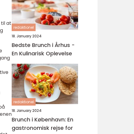
il at
redaktionel
og
18. January 2024
Bedste Brunch i Århus -
e
En Kulinarisk Oplevelse
dgang
tive
g
redaktionel
på
18. January 2024
tenen
Brunch i København: En
gastronomisk rejse for