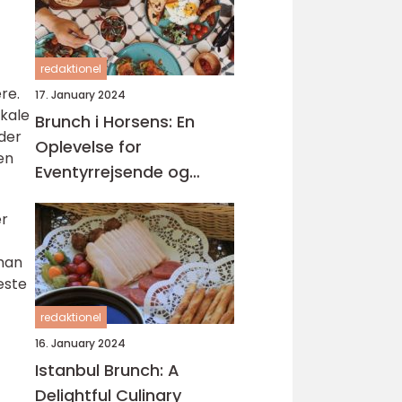
redaktionel
re.
17. January 2024
okale
Brunch i Horsens: En
der
Oplevelse for
en
Eventyrrejsende og
Backpackere
er
 man
æste
redaktionel
16. January 2024
Istanbul Brunch: A
Delightful Culinary