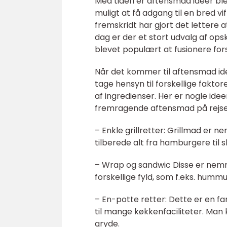
Med tiden er aftensmad ideer ble
muligt at få adgang til en bred vi
fremskridt har gjort det lettere 
dag er der et stort udvalg af op
blevet populært at fusionere for
Når det kommer til aftensmad ide
tage hensyn til forskellige fak
af ingredienser. Her er nogle ide
fremragende aftensmad på rejse
– Enkle grillretter: Grillmad er
tilberede alt fra hamburgere til s
– Wrap og sandwic Disse er nemm
forskellige fyld, som f.eks. hummus
– En-potte retter: Dette er en f
til mange køkkenfaciliteter. Man k
gryde.