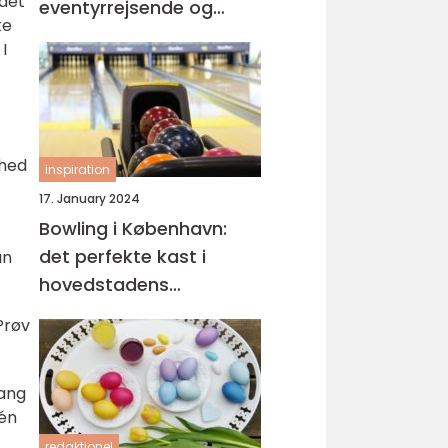
 det
eventyrrejsende og
ke
backpackere
I
ghed
inspiration
17. January 2024
Bowling i København:
det perfekte kast i
an
hovedstadens
spillehaller
Prøv
gang
 én
redaktionel