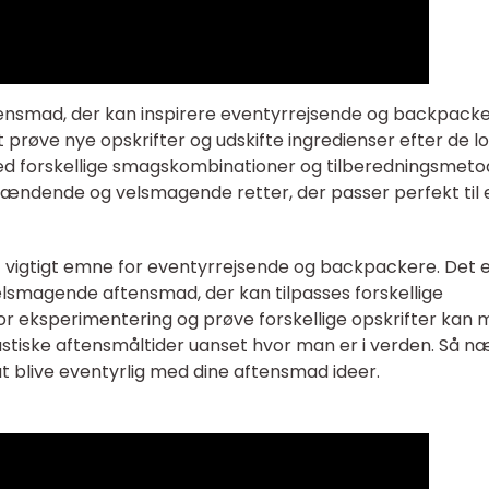
aftensmad, der kan inspirere eventyrrejsende og backpacke
t prøve nye opskrifter og udskifte ingredienser efter de l
ed forskellige smagskombinationer og tilberedningsmeto
ndende og velsmagende retter, der passer perfekt til 
t vigtigt emne for eventyrrejsende og backpackere. Det 
lsmagende aftensmad, der kan tilpasses forskellige
or eksperimentering og prøve forskellige opskrifter kan
ntastiske aftensmåltider uanset hvor man er i verden. Så n
at blive eventyrlig med dine aftensmad ideer.