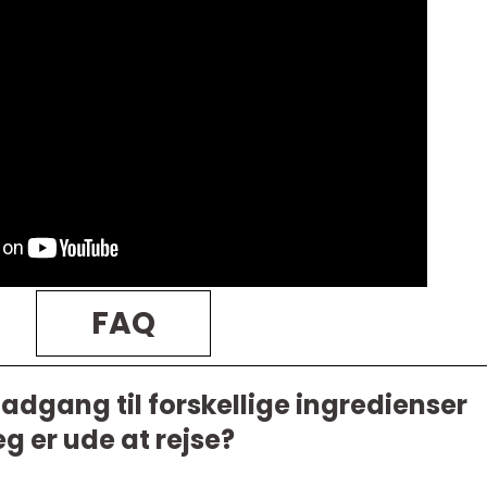
FAQ
adgang til forskellige ingredienser
g er ude at rejse?