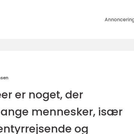
Annoncerin
nsen
r er noget, der
mange mennesker, især
entyrrejsende og