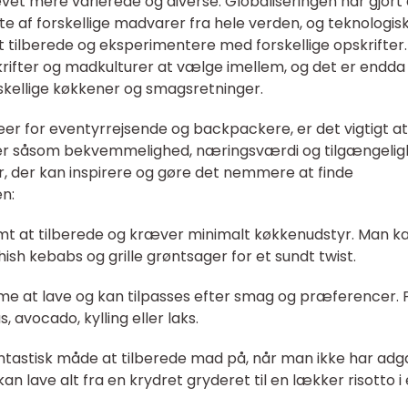
vet mere varierede og diverse. Globaliseringen har gjort
fte af forskellige madvarer fra hele verden, og teknologis
at tilberede og eksperimentere med forskellige opskrifter. 
skrifter og madkulturer at vælge imellem, og det er endda
skellige køkkener og smagsretninger.
er for eventyrrejsende og backpackere, er det vigtigt at
torer såsom bekvemmelighed, næringsværdi og tilgængeli
er, der kan inspirere og gøre det nemmere at finde
n:
 nemt at tilberede og kræver minimalt køkkenudstyr. Man k
hish kebabs og grille grøntsager for et sundt twist.
e at lave og kan tilpasses efter smag og præferencer. 
, avocado, kylling eller laks.
antastisk måde at tilberede mad på, når man ikke har ad
an lave alt fra en krydret gryderet til en lækker risotto i