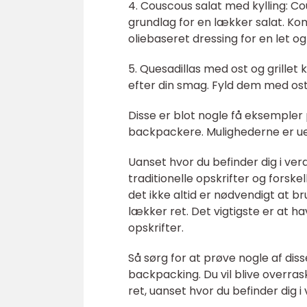
4. Couscous salat med kylling: C
grundlag for en lækker salat. Kom
oliebaseret dressing for en let
5. Quesadillas med ost og grillet 
efter din smag. Fyld dem med ost, 
Disse er blot nogle få eksemple
backpackere. Mulighederne er uen
Uanset hvor du befinder dig i ver
traditionelle opskrifter og forske
det ikke altid er nødvendigt at b
lækker ret. Det vigtigste er at h
opskrifter.
Så sørg for at prøve nogle af di
backpacking. Du vil blive overra
ret, uanset hvor du befinder dig i