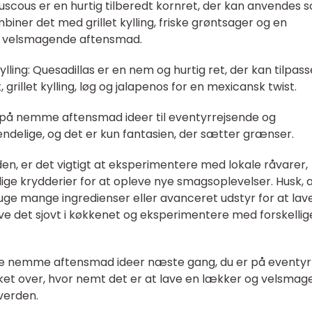
ouscous er en hurtig tilberedt kornret, der kan anvendes 
biner det med grillet kylling, friske grøntsager og en
 og velsmagende aftensmad.
kylling: Quesadillas er en nem og hurtig ret, der kan tilpas
grillet kylling, løg og jalapenos for en mexicansk twist.
r på nemme aftensmad ideer til eventyrrejsende og
delige, og det er kun fantasien, der sætter grænser.
den, er det vigtigt at eksperimentere med lokale råvarer,
llige krydderier for at opleve nye smagsoplevelser. Husk, 
ruge mange ingredienser eller avanceret udstyr for at lav
ave det sjovt i køkkenet og eksperimentere med forskellig
sse nemme aftensmad ideer næste gang, du er på eventyr 
sket over, hvor nemt det er at lave en lækker og velsma
 verden.