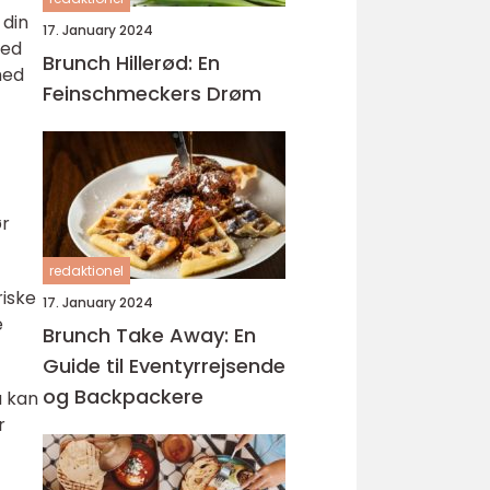
 din
17. January 2024
med
Brunch Hillerød: En
hed
Feinschmeckers Drøm
ør
redaktionel
riske
17. January 2024
e
Brunch Take Away: En
Guide til Eventyrrejsende
og Backpackere
u kan
r