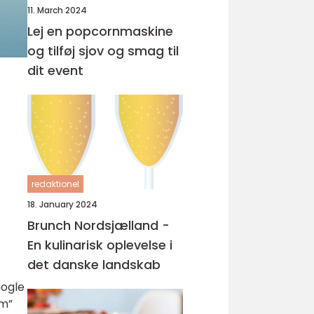
11. March 2024
Lej en popcornmaskine
og tilføj sjov og smag til
dit event
redaktionel
18. January 2024
Brunch Nordsjælland -
En kulinarisk oplevelse i
det danske landskab
nogle
em”