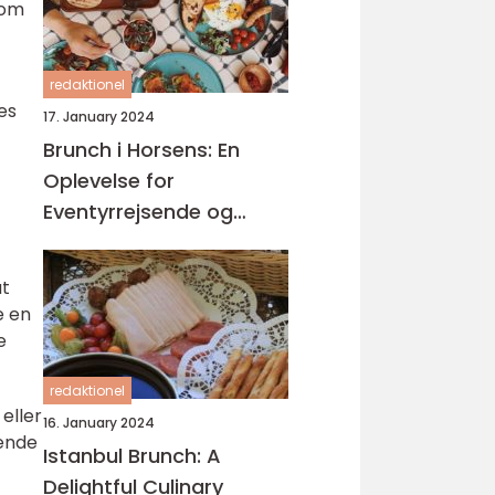
som
redaktionel
ses
17. January 2024
Brunch i Horsens: En
Oplevelse for
Eventyrrejsende og
Backpackere
at
e en
e
redaktionel
eller
16. January 2024
gende
Istanbul Brunch: A
Delightful Culinary