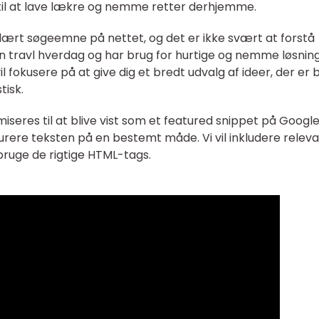
n til at lave lækre og nemme retter derhjemme.
ært søgeemne på nettet, og det er ikke svært at forstå
travl hverdag og har brug for hurtige og nemme løsninge
l fokusere på at give dig et bredt udvalg af ideer, der er
isk.
imiseres til at blive vist som et featured snippet på Googl
kturere teksten på en bestemt måde. Vi vil inkludere relev
 bruge de rigtige HTML-tags.