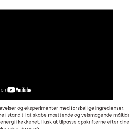
velser og eksperimenter med forskellige ingredienser,
være i stand til at skabe mættende og velsmagende måltid
energi i køkkenet. Husk at tilpasse opskrifterne efter din
e rejse, du er på.