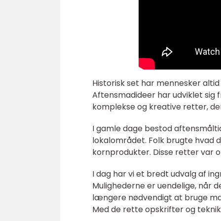
Historisk set har mennesker alti
Aftensmadideer har udviklet sig fr
komplekse og kreative retter, de
I gamle dage bestod aftensmåltide
lokalområdet. Folk brugte hvad d
kornprodukter. Disse retter var
I dag har vi et bredt udvalg af in
Mulighederne er uendelige, når d
længere nødvendigt at bruge man
Med de rette opskrifter og teknik