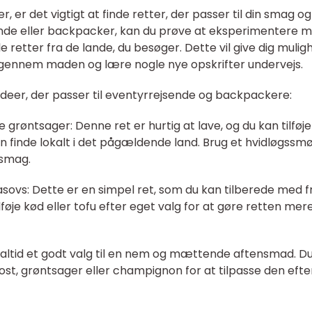
, er det vigtigt at finde retter, der passer til din smag og
ejsende eller backpacker, kan du prøve at eksperimentere 
le retter fra de lande, du besøger. Dette vil give dig mulig
er gennem maden og lære nogle nye opskrifter undervejs.
eer, der passer til eventyrrejsende og backpackere:
ke grøntsager: Denne ret er hurtig at lave, og du kan tilføje
n finde lokalt i det pågældende land. Brug et hvidløgssm
 smag.
sovs: Dette er en simpel ret, som du kan tilberede med f
føje kød eller tofu efter eget valg for at gøre retten mer
 altid et godt valg til en nem og mættende aftensmad. D
e, ost, grøntsager eller champignon for at tilpasse den efte