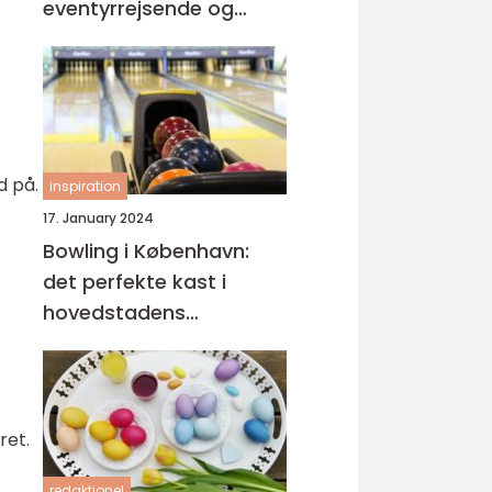
eventyrrejsende og
backpackere
d på.
inspiration
17. January 2024
Bowling i København:
det perfekte kast i
hovedstadens
spillehaller
ret.
redaktionel